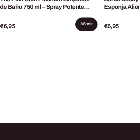
de Baño 750 ml – Spray Potente
Esponja Alien
contra Cal y Restos de Jabón
Disney – Espo
doble cara
Añadir
€6,95
€6,95