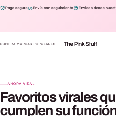
Pago seguro
Envío con seguimiento
Enviado desde nuest
The Pink Stuff
COMPRA MARCAS POPULARES
AHORA VIRAL
Favoritos virales q
cumplen su función