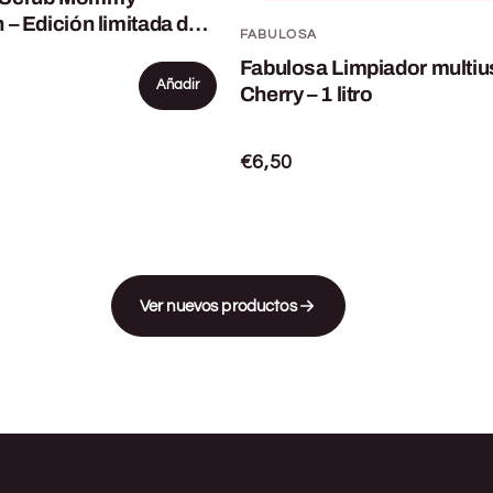
 – Edición limitada de
FABULOSA
nja de limpieza de
Fabulosa Limpiador multiu
Añadir
Cherry – 1 litro
€6,50
Ver nuevos productos