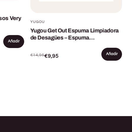
sos Very
YUGOU
Yugou Get Out Espuma Limpiadora
de Desagües – Espuma
Añadir
Desatascadora – Desatascador
para Fregadero, Ducha y Bañera –
Añadir
€14,95
€9,95
Elimina Pelo, Grasa y Atascos