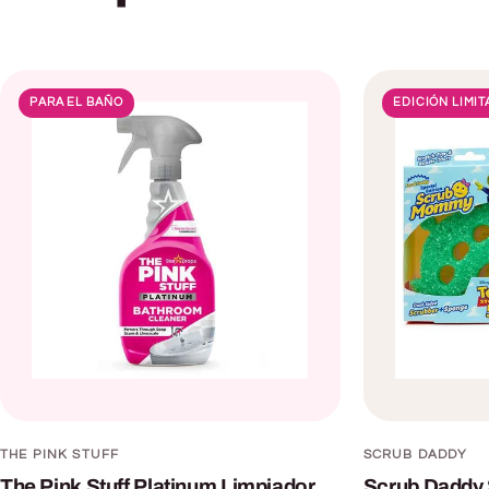
PARA EL BAÑO
EDICIÓN LIMI
THE PINK STUFF
SCRUB DADDY
The Pink Stuff Platinum Limpiador
Scrub Daddy