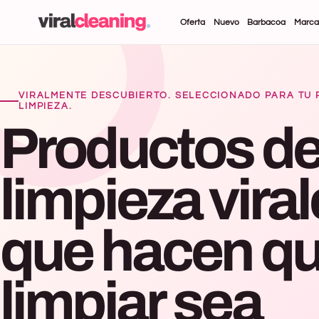
Directo al
Oferta
Nuevo
Barbacoa
Marca
contenido
VIRALMENTE DESCUBIERTO. SELECCIONADO PARA TU 
LIMPIEZA.
Productos
d
limpieza
vira
que
hacen
q
limpiar
sea