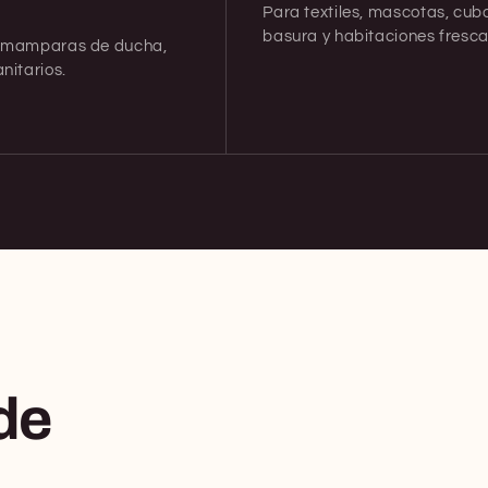
Para textiles, mascotas, cub
basura y habitaciones fresca
, mamparas de ducha,
anitarios.
de