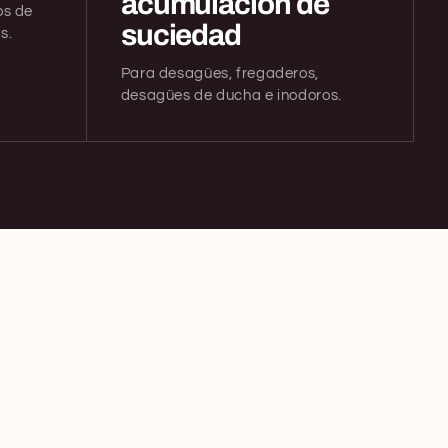
acumulación de
os de
suciedad
s.
Para desagües, fregaderos,
desagües de ducha e inodoros.