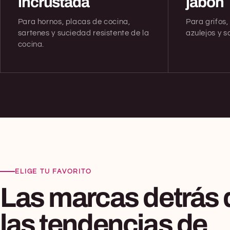
incrustada
jabón
Para hornos, placas de cocina,
Para grifos
sartenes y suciedad resistente de la
azulejos y s
cocina.
ELIGE TU FAVORITO
Las marcas detrás 
las tendencias de