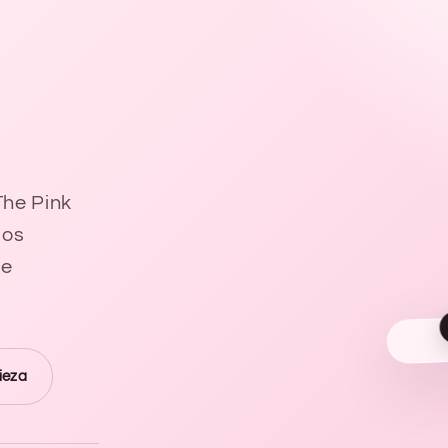
The Pink
los
de
ieza